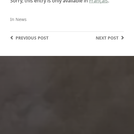
Sorry, this entry is only available in
Français
.
In
News
PREVIOUS
POST
NEXT
POST