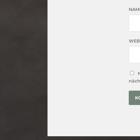
NAM
WEB
näch