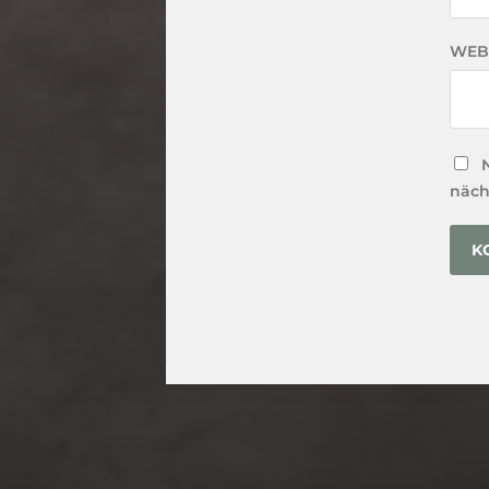
WEB
näch