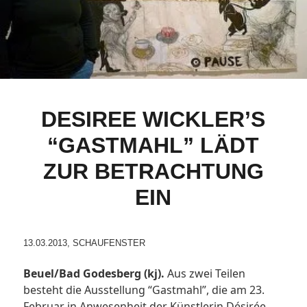
DESIREE WICKLER’S
“GASTMAHL” LÄDT
ZUR BETRACHTUNG
EIN
13.03.2013, SCHAUFENSTER
Beuel/Bad Godesberg (kj).
Aus zwei Teilen
besteht die Ausstellung “Gastmahl”, die am 23.
Februar in Anwesenheit der Künstlerin Désirée