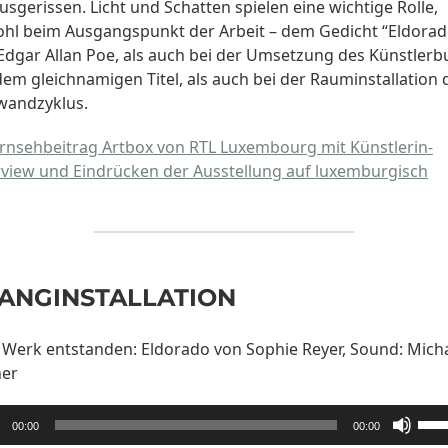
usgerissen. Licht und Schatten spielen eine wichtige Rolle,
hl beim Ausgangspunkt der Arbeit – dem Gedicht “Eldorad
Edgar Allan Poe, als auch bei der Umsetzung des Künstlerb
dem gleichnamigen Titel, als auch bei der Rauminstallation 
wandzyklus.
rnsehbeitrag Artbox von RTL Luxembourg mit Künstlerin-
rview und Eindrücken der Ausstellung auf luxemburgisch
ANGINSTALLATION
Werk entstanden: Eldorado von Sophie Reyer, Sound: Mich
her
o-
Pfei
00:00
00:00
Hoc
er