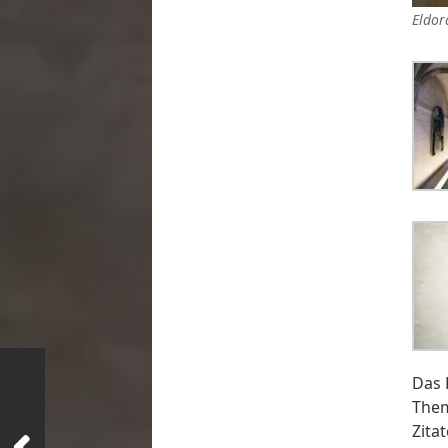
Eldor
Das 
Them
Zita