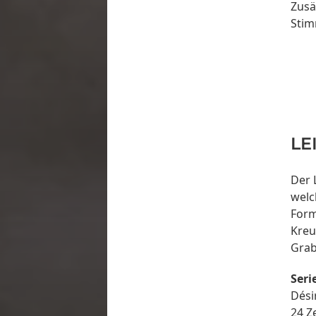
Zusä
Stim
LE
Der 
welc
Form
Kreu
Grab
Seri
Dési
24 Z