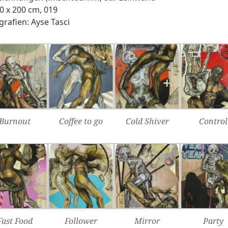
20 x 200 cm, 019
grafien: Ayse Tasci
Burnout
Coffee to go
Cold Shiver
Control
Fast Food
Follower
Mirror
Party