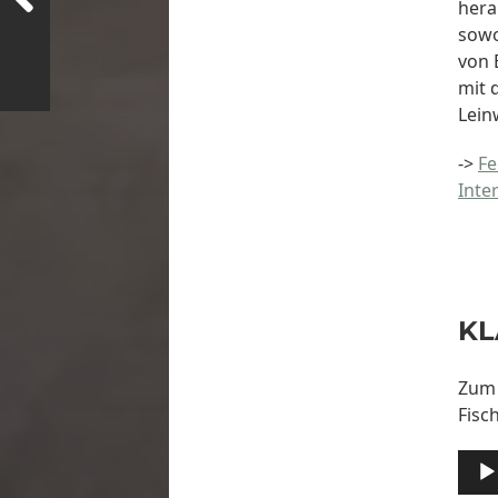
hera
sowo
von 
mit 
Lein
->
Fe
Inte
KL
Zum 
Fisc
Audi
Play