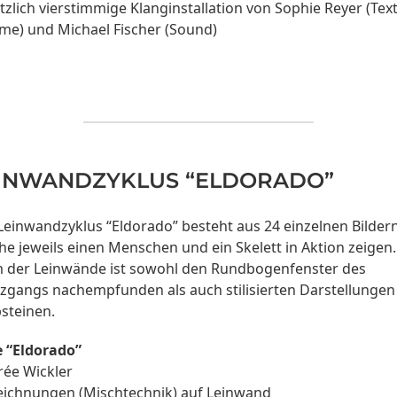
ben
tzlich vierstimmige Klanginstallation von Sophie Reyer (Text
um
me) und Michael Fischer (Sound)
die
Laut
zu
rege
INWANDZYKLUS “ELDORADO”
Leinwandzyklus “Eldorado” besteht aus 24 einzelnen Bildern
he jeweils einen Menschen und ein Skelett in Aktion zeigen.
 der Leinwände ist sowohl den Rundbogenfenster des
zgangs nachempfunden als auch stilisierten Darstellungen
steinen.
e “Eldorado”
rée Wickler
eichnungen (Mischtechnik) auf Leinwand