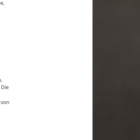
utzen,
e,
stärke
ln.
,
 Die
 von