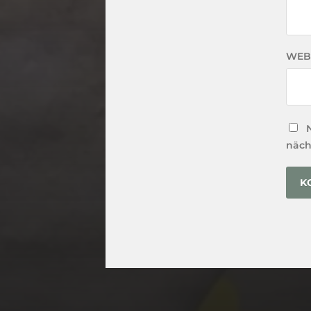
WEB
näch